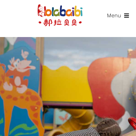
Skip
to
Menu
content
首页
产品
方法
服务
案例
资讯